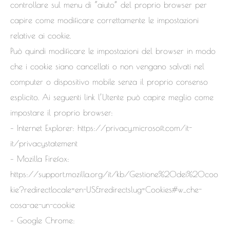
controllare sul menu di “aiuto” del proprio browser per
capire come modificare correttamente le impostazioni
relative ai cookie.
Può quindi modificare le impostazioni del browser in modo
che i cookie siano cancellati o non vengano salvati nel
computer o dispositivo mobile senza il proprio consenso
esplicito. Ai seguenti link l’Utente può capire meglio come
impostare il proprio browser:
– Internet Explorer: https://privacy.microsoft.com/it-
it/privacystatement
– Mozilla Firefox:
https://support.mozilla.org/it/kb/Gestione%20dei%20coo
kie?redirectlocale=en-US&redirectslug=Cookies#w_che-
cosa-ae-un-cookie
– Google Chrome: