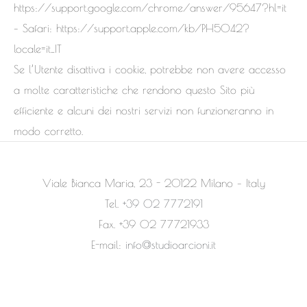
https://support.google.com/chrome/answer/95647?hl=it
– Safari: https://support.apple.com/kb/PH5042?
locale=it_IT
Se l’Utente disattiva i cookie, potrebbe non avere accesso
a molte caratteristiche che rendono questo Sito più
efficiente e alcuni dei nostri servizi non funzioneranno in
modo corretto.
Viale Bianca Maria, 23
-
20122 Milano
–
Italy
Tel.
+39 02 7772191
Fax. +39 02 77721933
E-mail:
info@studioarcioni.it